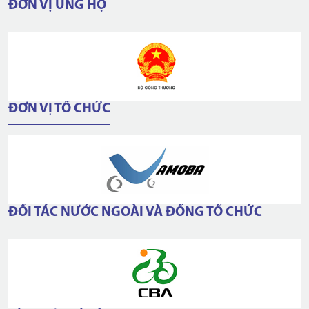
ĐƠN VỊ ỦNG HỘ
ĐƠN VỊ TỔ CHỨC
ĐỐI TÁC NƯỚC NGOÀI VÀ ĐỒNG TỔ CHỨC