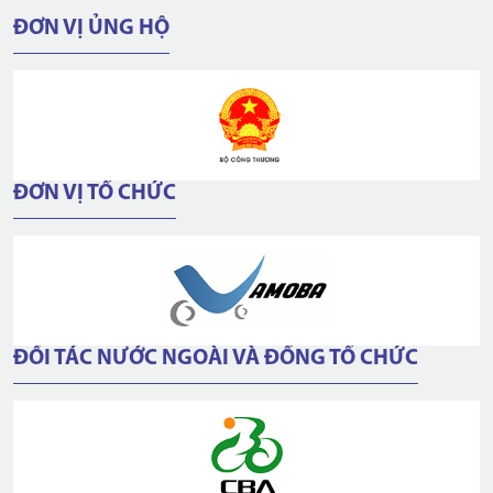
ĐƠN VỊ ỦNG HỘ
ĐƠN VỊ TỔ CHỨC
ĐỐI TÁC NƯỚC NGOÀI VÀ ĐỒNG TỔ CHỨC