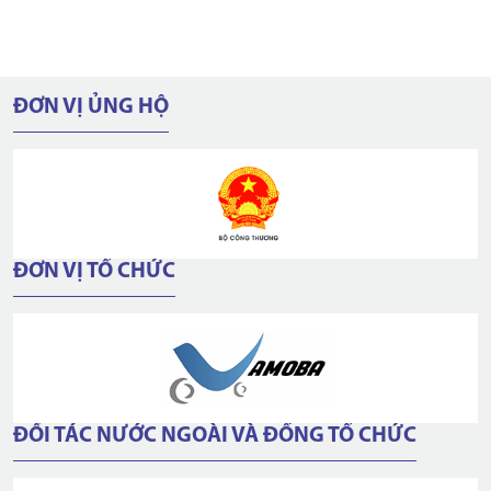
ĐƠN VỊ ỦNG HỘ
ĐƠN VỊ TỔ CHỨC
ĐỐI TÁC NƯỚC NGOÀI VÀ ĐỒNG TỔ CHỨC