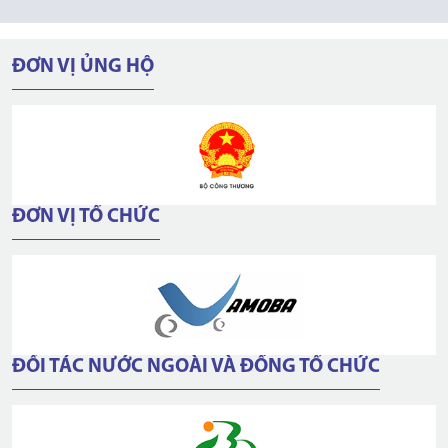
ĐƠN VỊ ỦNG HỘ
ĐƠN VỊ TỔ CHỨC
ĐỐI TÁC NƯỚC NGOÀI VÀ ĐỒNG TỔ CHỨC