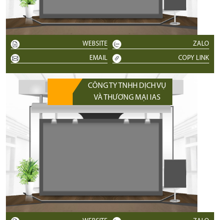
WEBSITE
ZALO
EMAIL
COPY LINK
CÔNG TY TNHH DỊCH VỤ
VÀ THƯƠNG MẠI IAS