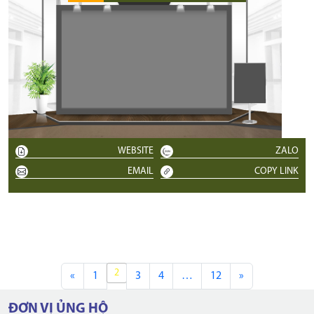
WEBSITE
ZALO
EMAIL
COPY LINK
2
«
1
3
4
…
12
»
ĐƠN VỊ ỦNG HỘ