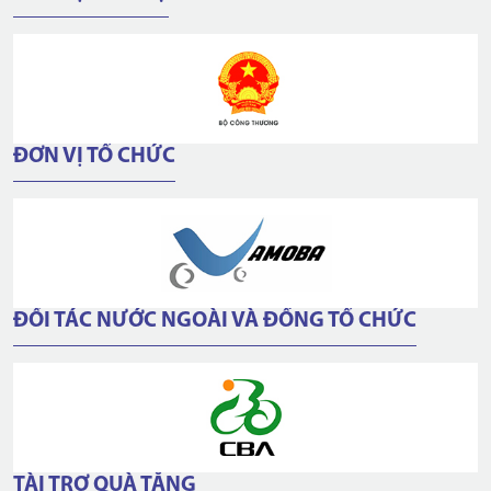
ĐƠN VỊ TỔ CHỨC
ĐỐI TÁC NƯỚC NGOÀI VÀ ĐỒNG TỔ CHỨC
TÀI TRỢ QUÀ TẶNG