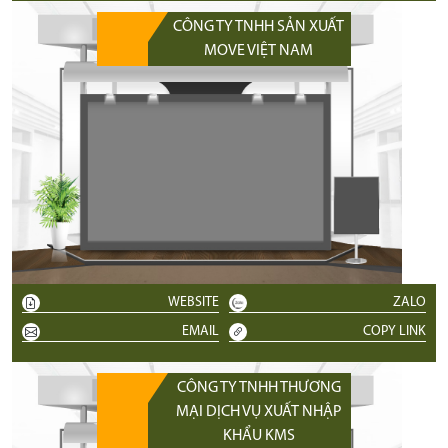
CÔNG TY TNHH SẢN XUẤT
MOVE VIỆT NAM
WEBSITE
ZALO
EMAIL
COPY LINK
CÔNG TY TNHH THƯƠNG
MẠI DỊCH VỤ XUẤT NHẬP
KHẨU KMS